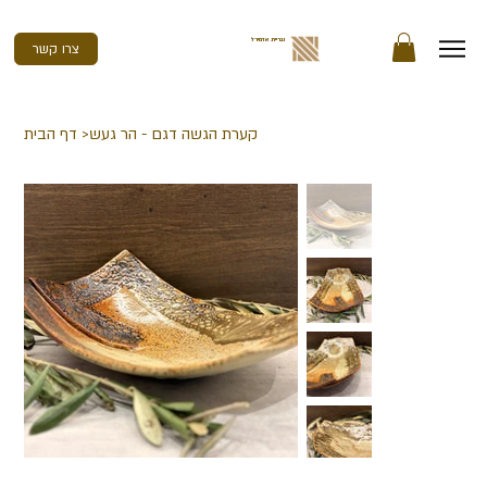
נגריית אדמירל
צרו קשר
קערת הגשה דגם - הר געש
>
דף הבית