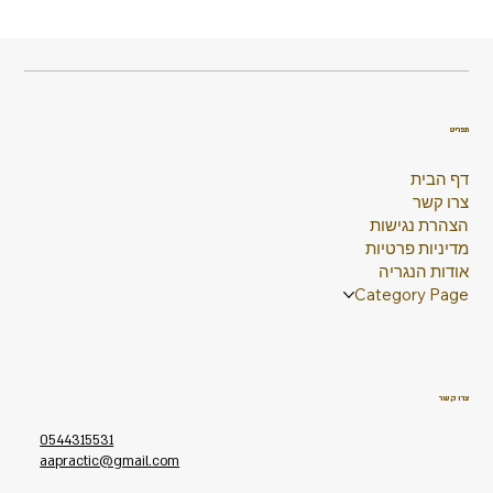
תפריט
דף הבית
צרו קשר
הצהרת נגישות
מדיניות פרטיות
אודות הנגריה
Category Page
צרו קשר
0544315531
aapractic@gmail.com