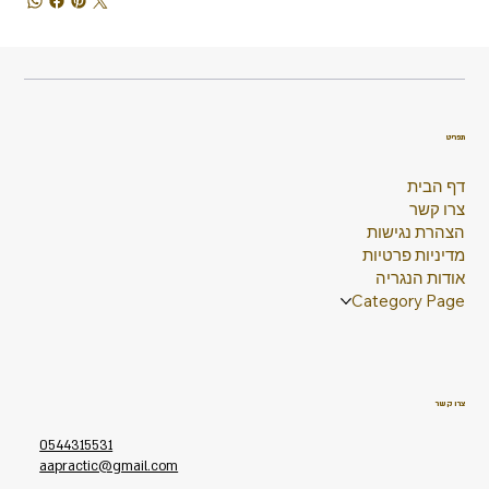
תפריט
דף הבית
צרו קשר
הצהרת נגישות
מדיניות פרטיות
אודות הנגריה
Category Page
צרו קשר
0544315531
aapractic@gmail.com