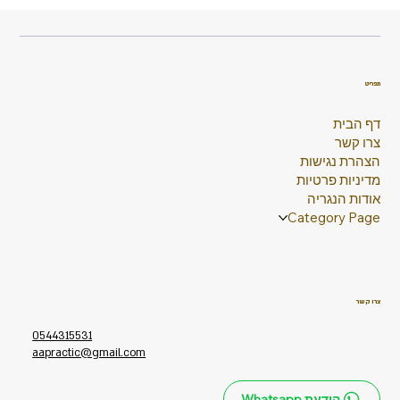
תפריט
דף הבית
צרו קשר
הצהרת נגישות
מדיניות פרטיות
אודות הנגריה
Category Page
צרו קשר
0544315531
aapractic@gmail.com
הודעת Whatsapp