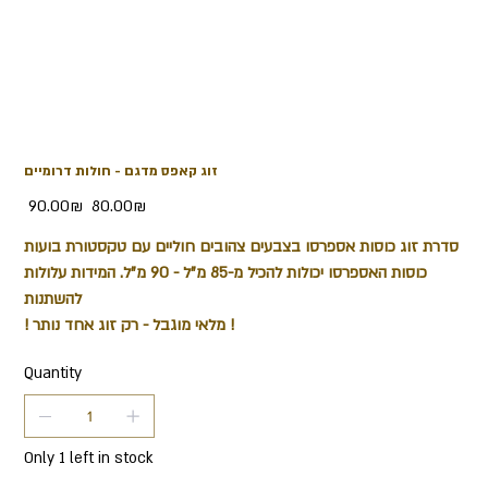
זוג קאפס מדגם - חולות דרומיים
Original
Sale
‏80.00 ‏₪
‏90.00 ‏₪
price
price
סדרת זוג כוסות אספרסו בצבעים צהובים חוליים עם טקסטורת בועות
כוסות האספרסו יכולות להכיל מ-85 מ"ל - 90 מ"ל. המידות עלולות
להשתנות
! מלאי מוגבל - רק זוג אחד נותר !
Quantity
Only 1 left in stock