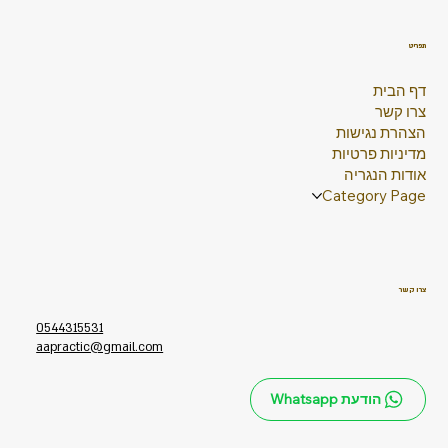
תפריט
דף הבית
צרו קשר
הצהרת נגישות
מדיניות פרטיות
אודות הנגריה
Category Page
צרו קשר
0544315531
aapractic@gmail.com
הודעת Whatsapp