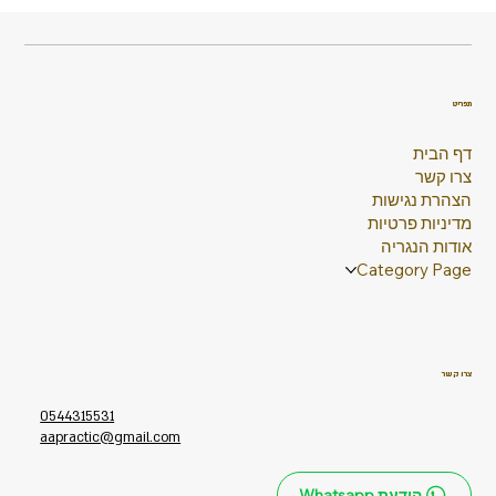
תפריט
דף הבית
צרו קשר
הצהרת נגישות
מדיניות פרטיות
אודות הנגריה
Category Page
צרו קשר
0544315531
aapractic@gmail.com
הודעת Whatsapp