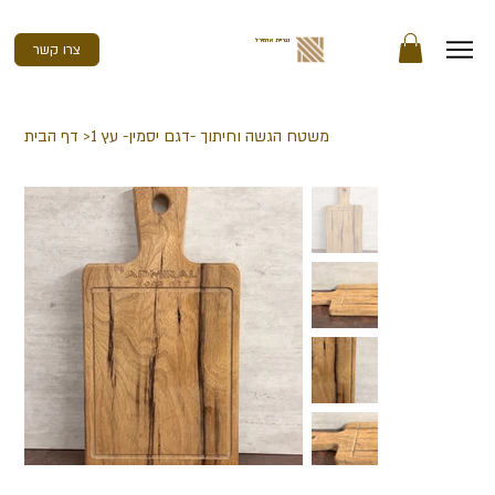
נגריית אדמירל
צרו קשר
משטח הגשה וחיתוך -דגם יסמין- עץ 1
>
דף הבית