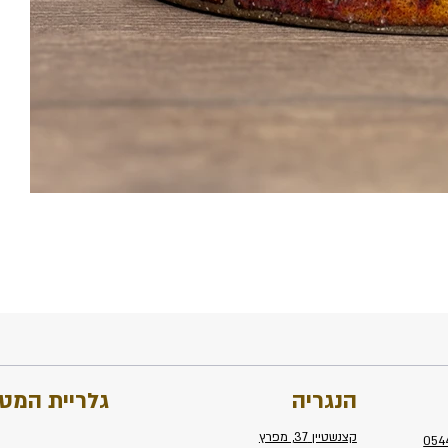
הנגריה
גלריית המט
קצנשטיין 37, מפרץ
054