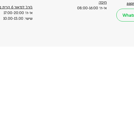
חיפה
aap
ג'ורג' לנדאור 6 קרית ביאליק
א׳-ה׳ 08:00-16:00
א׳-ה׳ 17:00-20:00
שישי: 10.00-13.00